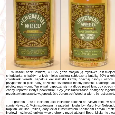
W każdej bazie lotniczej w USA, gdzie stacjonują myśliwce jest miejsc
chłodziarka, w każdym z tych miejsc zawiera schłodzoną butelkę 50% alko
chłodziarki Weeda, napełnia kieliszek dla każdej obecnej osoby i wznosi 
przypomina to picie nafty, pozostaje też bardzo mocny posmak. Dlaczego tak
pilotów myśliwców. Ten rytuał rozpoczął się na długo przed tym, gdy obecni
Znany reporter kiedyś powiedział
"Gdy jest rozbieżność pomiędzy legen
przedstawiam prawdziwą opowieść o Jeremiach Weed, a wiem, że jest prawdzi
1 grudnia 1978 r. leciałem jako instruktor pilotażu na tylnym fotelu w
stanie Newada). Moim studentem na przednim fotelu był Major Nort Nelson, b
Kapitan Joe Bob Philips, który leciał z instruktorem Kapitanem Larrym Erns
Nortowi możliwość uników w celu obrony przed atakami Boba. Misja nie trwał