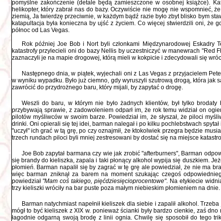
pomyślne zakończenie (detale będą zamieszczone w osobnej książce). Kat
helikopter, który zabrał nas do bazy. Oczywiście nie mogę nie wspomnieć, że
ziemią, Ja twierdzę przeciwnie, w każdym bądź razie było zbyt blisko bym staw
katapultacja była konieczna by ujść z życiem. Co więcej stwierdzili oni, że
północ od Las Vegas.
Rok później Joe Bob i Nort byli członkami Międzynarodowej Eskadry Tes
katastrofy przylecieli oni do bazy Nellis by uczestniczyć w manewrach "Red Fl
zaznaczyli je na mapie drogowej, którą mieli w kokpicie i zdecydowali się wr
Następnego dnia, w piątek, wyjechali oni z Las Vegas z przyjacielem Pet
w wyniku wypadku. Było już ciemno, gdy wyruszyli szutrową drogą, która jak s
zawrócić do przydrożnego baru, który mijali, by zapytać o drogę.
Weszli do baru, w którym nie było żadnych klientów, był tylko brodaty
przybywają sprawie, z zadowoleniem odparł im, że rok temu widział on ogi
pilotów myśliwców w swoim barze. Powiedział im, że słyszał, że piloci myśli
drinki. Oni opierali się tej idei, barman nalegał i po kilku pochlebstwach spyta
"uczył" ich grać w tą grę, po czy oznajmił, że ktokolwiek przegra będzie musi
trzech rundach piloci byli mniej zestresowani by dostać się na miejsce katastro
Joe Bob zapytał barmana czy wie jak zrobić "afterburners", Barman odpowi
się brandy do kieliszka, zapala i taki płonący alkohol wypija się duszkiem. Jeże
płomień. Barman napalił się by zagrać w tę grę ale powiedział, że nie ma b
więc barman zniknął za barem na moment szukając czegoś odpowiedniego.
powiedział
"Mam coś takiego, pięćdziesięcioprocentowe"
. Na etykiecie widni
trzy kieliszki wróciły na bar puste poza małym niebieskim płomieniem na dnie.
Barman natychmiast napełnił kieliszek dla siebie i zapalił alkohol. Trze
mógł to być kieliszek z XIX w. ponieważ ścianki były bardzo cienkie, zaś dno m
łagodnie odgarną swoją brodę z linii ognia. Chwilę się sposobił do tego tr