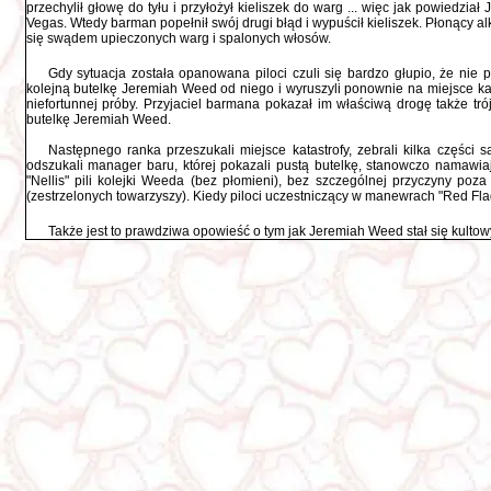
przechylił głowę do tyłu i przyłożył kieliszek do warg ... więc jak powiedz
Vegas. Wtedy barman popełnił swój drugi błąd i wypuścił kieliszek. Płonący alko
się swądem upieczonych warg i spalonych włosów.
Gdy sytuacja została opanowana piloci czuli się bardzo głupio, że nie p
kolejną butelkę Jeremiah Weed od niego i wyruszyli ponownie na miejsce k
niefortunnej próby. Przyjaciel barmana pokazał im właściwą drogę także trójk
butelkę Jeremiah Weed.
Następnego ranka przeszukali miejsce katastrofy, zebrali kilka części 
odszukali manager baru, której pokazali pustą butelkę, stanowczo namawiaj
"Nellis" pili kolejki Weeda (bez płomieni), bez szczególnej przyczyny poza
(zestrzelonych towarzyszy). Kiedy piloci uczestniczący w manewrach "Red Flag
Także jest to prawdziwa opowieść o tym jak Jeremiah Weed stał się kulto