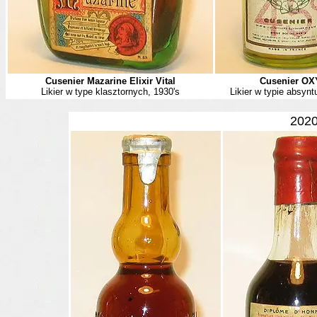
Cusenier Mazarine Elixir Vital
Cusenier OX
Likier w type klasztornych, 1930's
Likier w typie absynt
2020