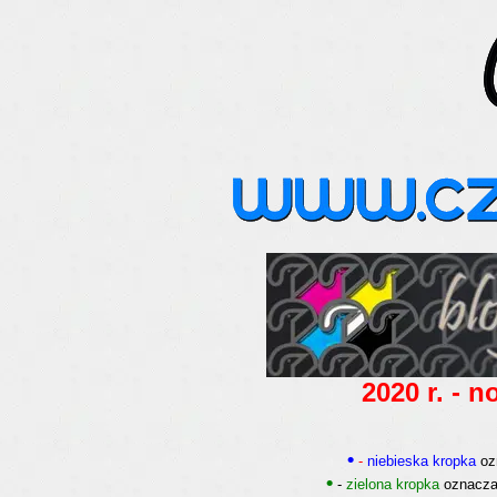
2020 r. - n
•
-
niebieska kropka
oz
•
-
zielona kropka
oznacza