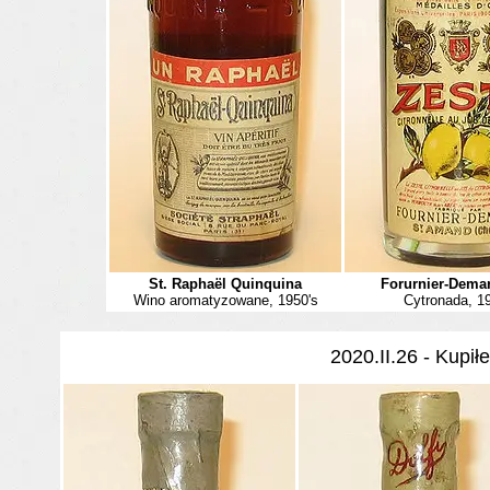
St. Rapha
ël Quinquina
Forurnier-Demar
Wino aromatyzowane, 1950's
Cytronada, 1
2020.II.26 - Kupił