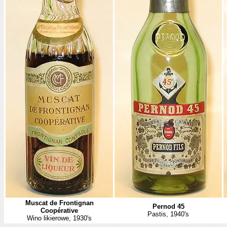
Muscat de Frontignan
Pernod 45
Coop
érative
Pastis, 1940's
Wino likierowe, 1930's