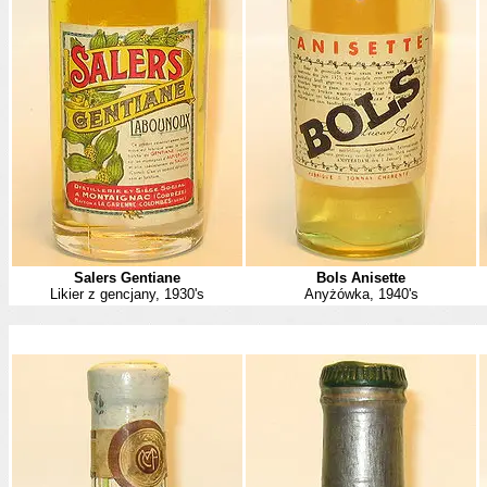
Salers Gentiane
Bols Anisette
Likier z gencjany, 1930's
Anyżówka, 1940's